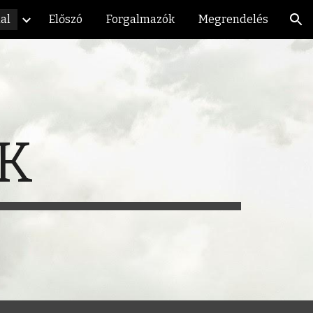
al
Előszó
Forgalmazók
Megrendelés
ion
K