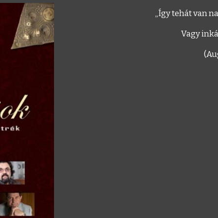
„Így tehát van n
Vagy inká
(Au