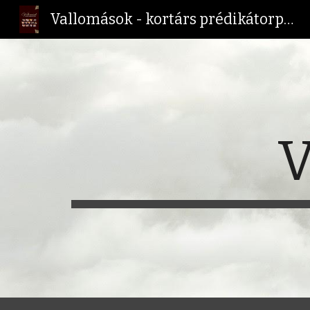
Vallomások - kortárs prédikátorportrék
Sk