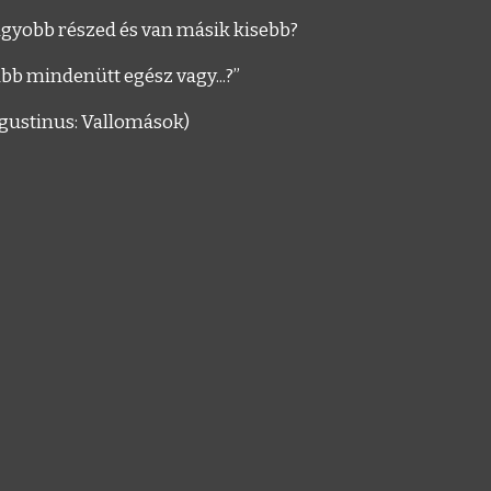
agyobb részed és van másik kisebb?
bb mindenütt egész vagy...?”
gustinus: Vallomások)